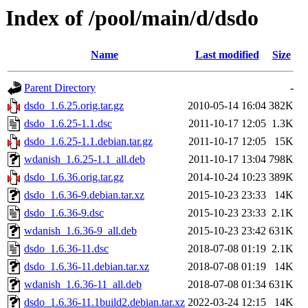
Index of /pool/main/d/dsdo
Name
Last modified
Size
Parent Directory
-
dsdo_1.6.25.orig.tar.gz
2010-05-14 16:04
382K
dsdo_1.6.25-1.1.dsc
2011-10-17 12:05
1.3K
dsdo_1.6.25-1.1.debian.tar.gz
2011-10-17 12:05
15K
wdanish_1.6.25-1.1_all.deb
2011-10-17 13:04
798K
dsdo_1.6.36.orig.tar.gz
2014-10-24 10:23
389K
dsdo_1.6.36-9.debian.tar.xz
2015-10-23 23:33
14K
dsdo_1.6.36-9.dsc
2015-10-23 23:33
2.1K
wdanish_1.6.36-9_all.deb
2015-10-23 23:42
631K
dsdo_1.6.36-11.dsc
2018-07-08 01:19
2.1K
dsdo_1.6.36-11.debian.tar.xz
2018-07-08 01:19
14K
wdanish_1.6.36-11_all.deb
2018-07-08 01:34
631K
dsdo_1.6.36-11.1build2.debian.tar.xz
2022-03-24 12:15
14K