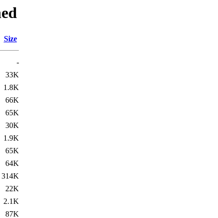
hed
Size
-
33K
1.8K
66K
65K
30K
1.9K
65K
64K
314K
22K
2.1K
87K