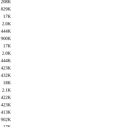
208K
829K
17K
2.0K
444K
900K
17K
2.0K
444K
423K
432K
18K
2.1K
422K
423K
413K
902K
17K