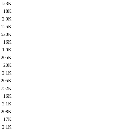
123K
18K
2.0K
125K
520K
16K
1.9K
205K
20K
2.1K
205K
752K
16K
2.1K
208K
17K
2.1K